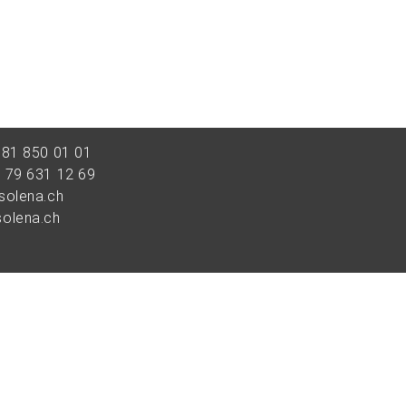
 81 850 01 01
 79 631 12 69
solena.ch
olena.ch
 81 850 01 01
 79 669 69 16
solena.ch
olena.ch