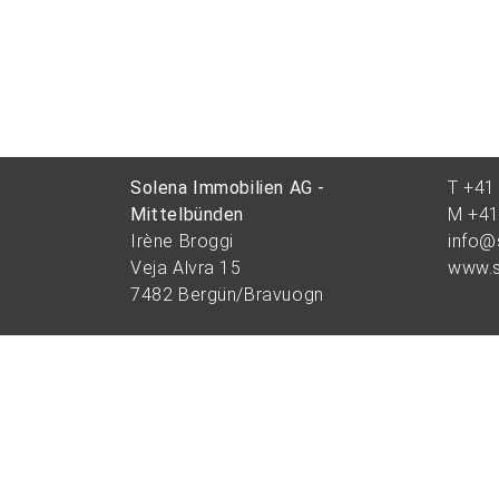
Solena Immobilien AG -
T +41
Mittelbünden
M +41
Irène Broggi
info@
Veja Alvra 15
www.s
7482
Bergün/Bravuogn
Solena Immobilien AG - Engadin
T +41
Alessandro Broggi
M +41
Cho d’Punt 57
info@
7503
Samedan
www.s